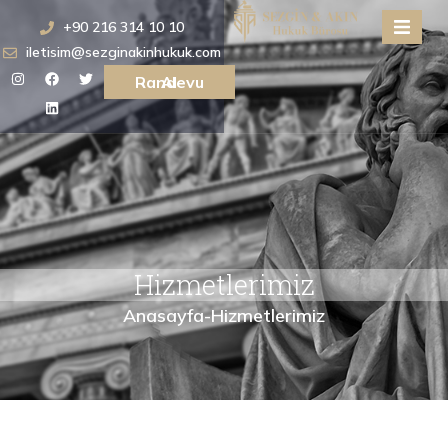
+90 216 314 10 10
iletisim@sezginakinhukuk.com
Randevu Al
Hizmetlerimiz
Anasayfa
-
Hizmetlerimiz