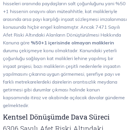
hisseleri oranında paydaşların salt çoğunluğunu yani %50
+1 hissenin onayını alan müteahhitle, kat malikleriyle
arasında arsa payı karşılığı inşaat sözleşmesi imzalanması
konusunda hiçbir engel kalmamıştır. Ancak 7471 Sayılı
Afet Riski Altındaki Alanların Dönüştürülmesi Hakkında
Kanuna göre
%50+1 içerisinde olmayan maliklerin
durumu çekişmeye konu olmaktadır. Kanundaki yeterli
çoğunluğu sağlayan kat malikleri lehine yapılmış bir
inşaat projesi, bazı maliklerin çeşitli nedenlerle inşaatın
yapılmasını çıkarına uygun görmemesi, şerefiye payı ve
farklı metrekarelerdeki dairelerin orantısızlık meydana
getirmesi gibi durumlar çıkması halinde kanun
kapsamında itiraz ve akabinde açılacak davalar gündeme
gelmektedir.
Kentsel Dönüşümde Dava Süreci
6306 Sayılı Afet Riski Altındaki