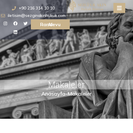
+90 216 314 10 10
iletisim@sezginakinhukuk.com
Randevu Al
Makaleler
Anasayfa
-
Makaleler