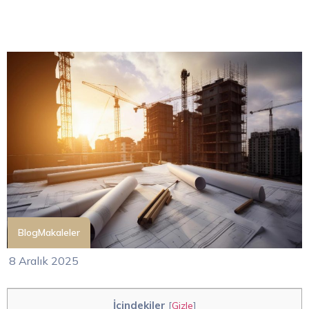
Blog
Makaleler
8 Aralık 2025
İçindekiler
[
Gizle
]