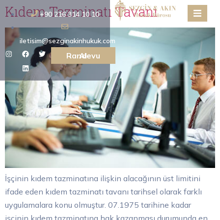
Kıdem Tazminatı Tavanı
+90 216 314 10 10
iletisim@sezginakinhukuk.com
Randevu Al
İşçinin kıdem tazminatına ilişkin alacağının üst limitini
ifade eden kıdem tazminatı tavanı tarihsel olarak farklı
uygulamalara konu olmuştur. 07.1975 tarihine kadar
işçinin kıdem tazminatına hak kazanması durumunda en