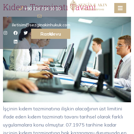
Kıdem Tazminatı Tavanı
+90 216 314 10 10
iletisim@sezginakinhukuk.com
Randevu Al
İşçinin kıdem tazminatına ilişkin alacağının üst limitini
ifade eden kıdem tazminatı tavanı tarihsel olarak farklı
uygulamalara konu olmuştur. 07.1975 tarihine kadar
işçinin kıdem tazminatına hak kazanması durumunda en