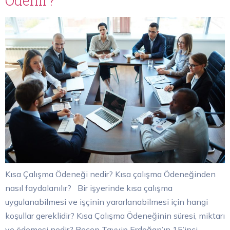
Ödenir?
Kısa Çalışma Ödeneği nedir? Kısa çalışma Ödeneğinden
nasıl faydalanılır? Bir işyerinde kısa çalışma
uygulanabilmesi ve işçinin yararlanabilmesi için hangi
koşullar gereklidir? Kısa Çalışma Ödeneğinin süresi, miktarı
ve ödemesi nedir? Recep Tayyip Erdoğan’ın 15’inci