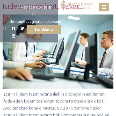
Kıdem Tazminatı Tavanı
+90 216 314 10 10
iletisim@sezginakinhukuk.com
Randevu Al
İşçinin kıdem tazminatına ilişkin alacağının üst limitini
ifade eden kıdem tazminatı tavanı tarihsel olarak farklı
uygulamalara konu olmuştur. 07.1975 tarihine kadar
işçinin kıdem tazminatına hak kazanması durumunda en